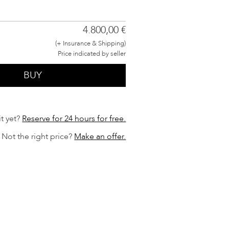
4.800,00 €
(+ Insurance & Shipping)
Price indicated by seller
BUY
t yet?
Reserve for 24 hours for free.
Not the right price?
Make an offer.