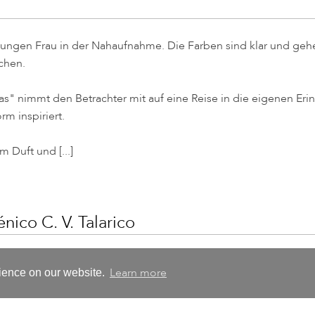
er jungen Frau in der Nahaufnahme. Die Farben sind klar und geh
chen.
las" nimmt den Betrachter mit auf eine Reise in die eigenen Er
rm inspiriert.
 Duft und [...]
ico C. V. Talarico
Learn more
rience on our website.