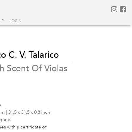
UP
LOGIN
 C. V. Talarico
h Scent Of Violas
s
cm | 31,5 x 31,5 x 0,8 inch
igned
s with a certificate of