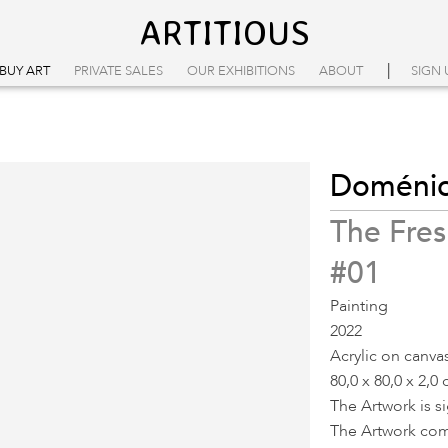
ARTITIOUS
|
BUY ART
PRIVATE SALES
OUR EXHIBITIONS
ABOUT
SIGN 
Doménico
The Fres
#01
Painting
2022
Acrylic on canva
80,0 x 80,0 x 2,0 
The Artwork is s
The Artwork come